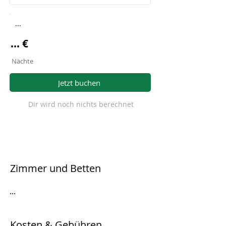
...
... €
Nächte
Jetzt buchen
Dir wird noch nichts berechnet
Zimmer und Betten
...
Kosten & Gebühren