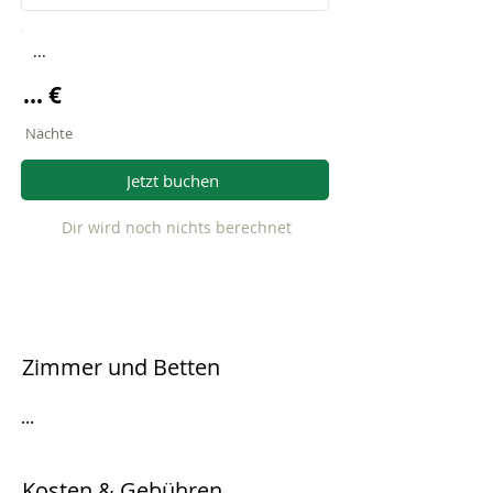
...
... €
Nächte
Jetzt buchen
Dir wird noch nichts berechnet
Zimmer und Betten
...
Kosten & Gebühren