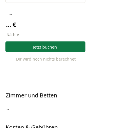
...
... €
Nächte
Jetzt buchen
Dir wird noch nichts berechnet
Zimmer und Betten
...
Kosten & Gebühren