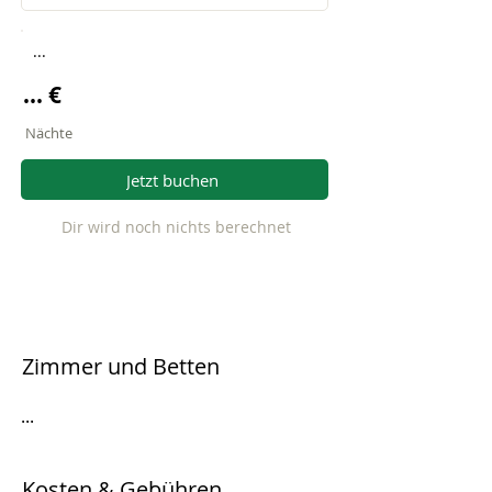
...
... €
Nächte
Jetzt buchen
Dir wird noch nichts berechnet
Zimmer und Betten
...
Kosten & Gebühren