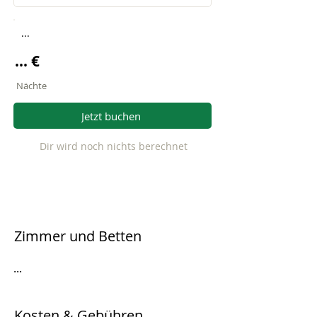
...
... €
Nächte
Jetzt buchen
Dir wird noch nichts berechnet
Zimmer und Betten
...
Kosten & Gebühren