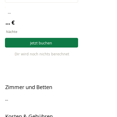
...
... €
Nächte
Jetzt buchen
Dir wird noch nichts berechnet
Zimmer und Betten
...
Kosten & Gebühren