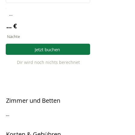
...
... €
Nächte
Jetzt buchen
Dir wird noch nichts berechnet
Zimmer und Betten
...
Kosten & Gebühren