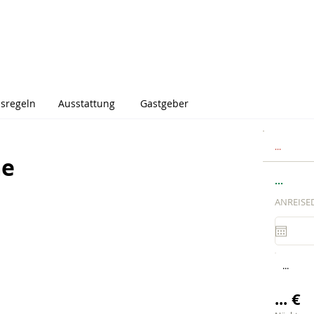
sregeln
Ausstattung
Gastgeber
...
me
...
ANREISE
...
... €