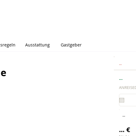
sregeln
Ausstattung
Gastgeber
...
me
...
ANREISE
...
... €