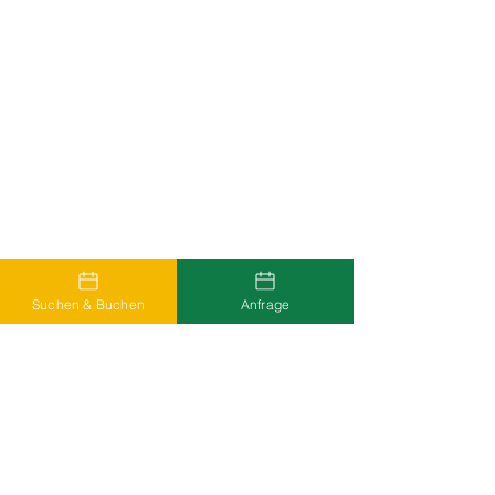
Suchen & Buchen
Anfrage
Haben Sie nicht das gefunden,
wonach Sie gesucht haben?
Schreiben Sie uns.