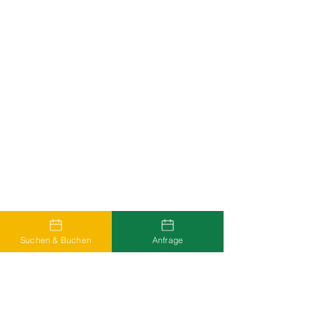
Suchen & Buchen
Anfrage
Häufige Fragen
Wie finde ich teilnehmende