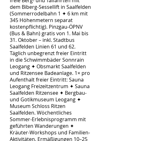
freie Berg- und Talfahrten mit
dem Biberg-Sessellift in Saalfelden
(Sommerrodelbahn 1 ✦ 6 km mit
345 Höhenmetern separat
kostenpflichtig). Pinzgau-ÖPNV
(Bus & Bahn) gratis von 1. Mai bis
31. Oktober – inkl. Stadtbus
Saalfelden Linien 61 und 62.
Täglich unbegrenzt freier Eintritt
in die Schwimmbäder Sonnrain
Leogang ✦ Obsmarkt Saalfelden
und Ritzensee Badeanlage. 1× pro
Aufenthalt freier Eintritt: Sauna
Leogang Freizeitzentrum ✦ Sauna
Saalfelden Ritzensee ✦ Bergbau-
und Gotikmuseum Leogang ✦
Museum Schloss Ritzen
Saalfelden. Wöchentliches
Sommer-Erlebnisprogramm mit
geführten Wanderungen ✦
Kräuter-Workshops und Familien-
Aktivitäten. Ermäßigungen 10–25