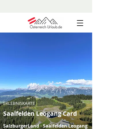
ERLEBNISKARTE
Saalfelden Leogang Card
SalzburgerLand · Saalfelden Leogang