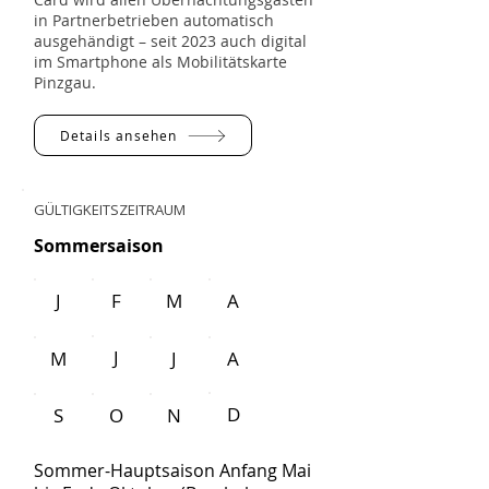
in Partnerbetrieben automatisch
ausgehändigt – seit 2023 auch digital
im Smartphone als Mobilitätskarte
Pinzgau.
Details ansehen
GÜLTIGKEITSZEITRAUM
Sommersaison
J
F
M
A
J
M
J
A
D
S
O
N
Sommer-Hauptsaison Anfang Mai