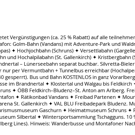
tet Vergünstigungen (ca. 25 % Rabatt) auf alle teilnehm
on: Golm-Bahn (Vandans) mit Adventure-Park und Waldr
opas) ✦ Hochjochbahn (Schruns) ✦ Versettlabahn (Gargell
 und Hochalpilabahn (St. Gallenkirch) ✦ Kristbergbahn (Si
ndnertal – Lünerseebahn separat buchbar. Silvretta-Biele
r nur per Vermuntbahn + Tunnelbus erreichbar (Hochalpe
30 gesperrt). Bus und Bahn KOSTENLOS in ganz Vorarlberg:
se im Brandnertal ✦ Klostertal und Walgau bis Feldkirch 
uns ✦ ÖBB Feldkirch–Bludenz–St. Anton am Arlberg. Frei
tafon ✦ Rätikonbad Vandans ✦ Freibad Partenen ✦ Moun
rena St. Gallenkirch ✦ VAL BLU Freibadepark Bludenz. M
Tourismusmuseum Gaschurn ✦ Heimatmuseum Schruns ✦
eum Silbertal ✦ Wintersportsammlung Tschagguns. 10 %
lberg Lines). Hinweis: Wanderbusse und Montafoner Nac