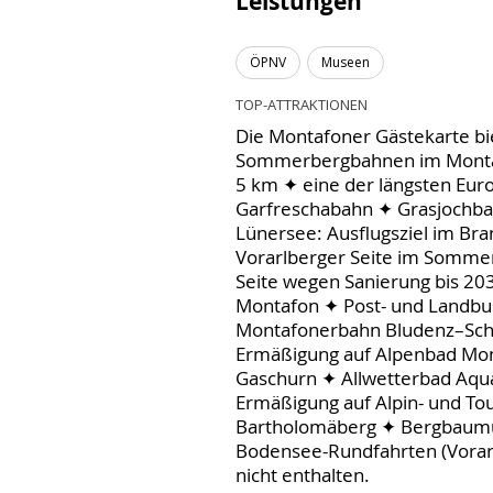
Leistungen
ÖPNV
Museen
TOP-ATTRAKTIONEN
Die Montafoner Gästekarte bie
Sommerbergbahnen im Montaf
5 km ✦ eine der längsten Eur
Garfreschabahn ✦ Grasjochbahn
Lünersee: Ausflugsziel im Bra
Vorarlberger Seite im Somme
Seite wegen Sanierung bis 20
Montafon ✦ Post- und Landbus
Montafonerbahn Bludenz–Schr
Ermäßigung auf Alpenbad Mon
Gaschurn ✦ Allwetterbad Aqua
Ermäßigung auf Alpin- und 
Bartholomäberg ✦ Bergbaumus
Bodensee-Rundfahrten (Vorar
nicht enthalten.