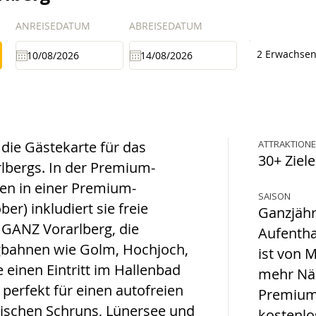
ANREISEDATUM
ABREISEDATUM
2 Erwachse
die Gästekarte für das
ATTRAKTION
30+ Ziele
lbergs. In der Premium-
en in einer Premium-
SAISON
r) inkludiert sie freie
Ganzjähr
 GANZ Vorarlberg, die
Aufentha
bahnen wie Golm, Hochjoch,
ist von 
 einen Eintritt im Hallenbad
mehr Näc
h perfekt für einen autofreien
Premium
wischen Schruns, Lünersee und
kostenlo