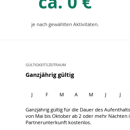
ca. 0 €
je nach gewählten Aktivitäten.
GÜLTIGKEITSZEITRAUM
Ganzjährig gültig
J
F
M
A
M
J
J
Ganzjährig gültig für die Dauer des Aufenthalt
von Mai bis Oktober ab 2 oder mehr Nächten 
Partnerunterkunft kostenlos.