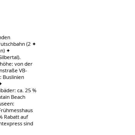
enden
utschbahn (2 ✦
en) ✦
lbertal).
rhöhe: von der
nstraße VB-
 Buslinien
✦
bäder: ca. 25 %
tain Beach
useen:
 Frühmesshaus
 Rabatt auf
htexpress sind