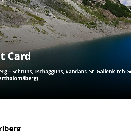
t Card
rg – Schruns, Tschagguns, Vandans, St. Gallenkirch-Go
Bartholomäberg)
rlberg