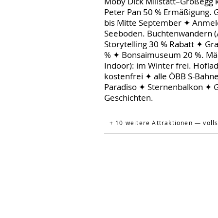
Moby Dick Millstatt–Großegg k
Peter Pan 50 % Ermäßigung. G
bis Mitte September ✦ Anmeld
Seeboden. Buchtenwandern (A
Storytelling 30 % Rabatt ✦ G
% ✦ Bonsaimuseum 20 %. Märc
Indoor): im Winter frei. Hofl
kostenfrei ✦ alle ÖBB S-Bahne
Paradiso ✦ Sternenbalkon ✦ G
Geschichten.
+ 10 weitere Attraktionen — volls