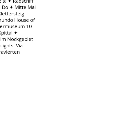
is) ✦ Radschiff
d Do ✦ Mitte Mai
lettersteig
amundo House of
oltermuseum 10
pittal ✦
V im Nockgebiet
ights: Via
ravierten