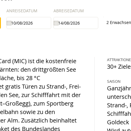
ANREISEDATUM
ABREISEDATUM
2 Erwachse
Card (MIC) ist die kostenfreie
ATTRAKTION
30+ Ziele
Kärnten: den drittgrößten See
äche, bis 28 °C
SAISON
 gratis Türen zu Strand-, Frei-
Ganzjähr
n See, zur Schifffahrt mit der
untersch
tt–Großegg), zum Sportberg
Strand-,
elbahn sowie zu den
Schifffah
er Alm. Zusätzlich beinhaltet
Goldeck 
aket des Bundeslandes
Wird aut