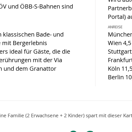
-ÖV und ÖBB-S-Bahnen sind
Partnerb
Portal) 
ANREISE
n klassischen Bade- und
München 
 mit Bergerlebnis
Wien 4,5
s ideal für Gäste, die die
Stuttgart
berührungen mit der Via
Frankfurt
n und dem Granattor
Köln 11,5
Berlin 10
ine Familie (2 Erwachsene + 2 Kinder) spart mit dieser Kar