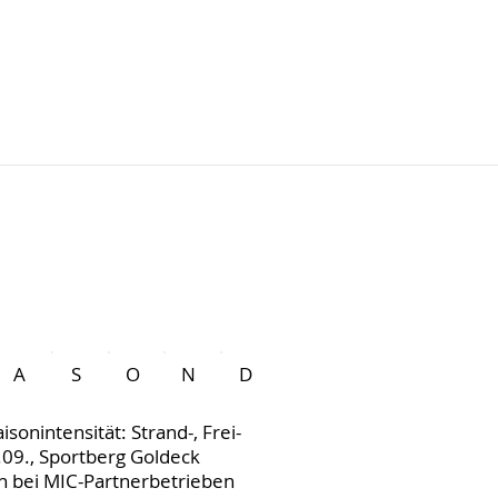
A
S
O
N
D
sonintensität: Strand-, Frei-
.09., Sportberg Goldeck
h bei MIC-Partnerbetrieben