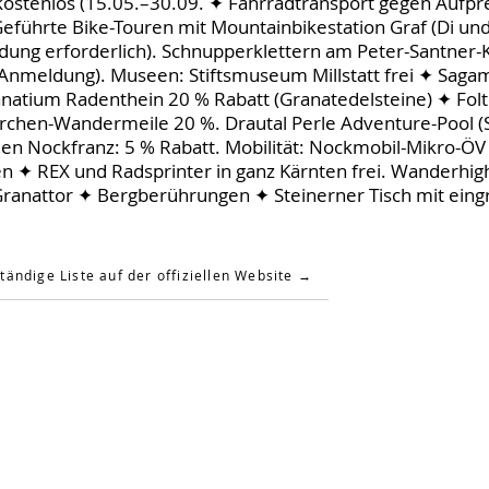
ostenlos (15.05.–30.09. ✦ Fahrradtransport gegen Aufpre
eführte Bike-Touren mit Mountainbikestation Graf (Di un
ung erforderlich). Schnupperklettern am Peter-Santner-K
nmeldung). Museen: Stiftsmuseum Millstatt frei ✦ Sag
ranatium Radenthein 20 % Rabatt (Granatedelsteine) ✦ F
hen-Wandermeile 20 %. Drautal Perle Adventure-Pool (S
aden Nockfranz: 5 % Rabatt. Mobilität: Nockmobil-Mikro-Ö
n ✦ REX und Radsprinter in ganz Kärnten frei. Wanderhighl
ranattor ✦ Bergberührungen ✦ Steinerner Tisch mit eing
tändige Liste auf der offiziellen Website →