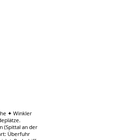
che ✦ Winkler
deplätze.
(Spittal an der
rt: Überfuhr