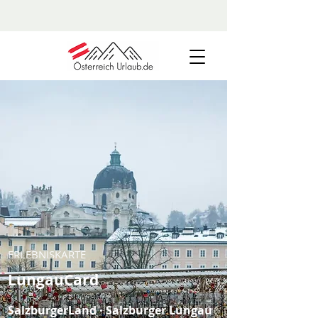
ERLEBNISKARTE
LungauCard
SalzburgerLand · Salzburger Lungau