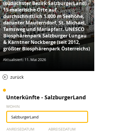
(südlichster Bezirk SalzburgerLand) –
15 malerische Orte auf
durchschnittlich 1.000 m Seehöhe,
darunter Mauterndorf, St. Michael,
Tamsweg und Mariapfarr. UNESCO
Biosphärenpark Salzburger Lungau
& Kärntner Nockberge (seit 2012,
größter Biosphärenpark Österreichs)
Aktualisiert: 11. Mai 2026
zurück
Unterkünfte - SalzburgerLand
WOHIN
ANREISEDATUM
ABREISEDATUM