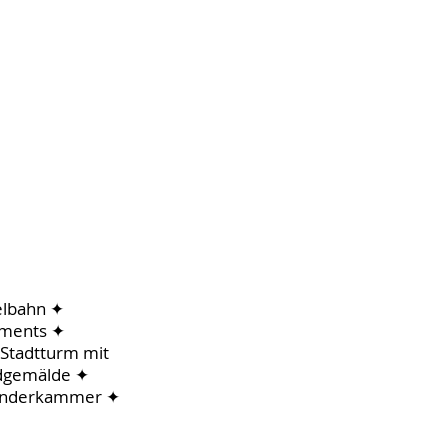
elbahn ✦
tements ✦
Stadtturm mit
ndgemälde ✦
Wunderkammer ✦