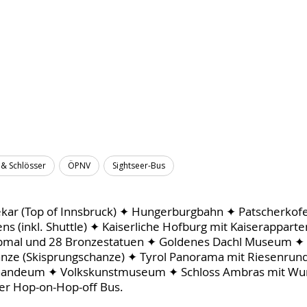
& Schlösser
ÖPNV
Sightseer-Bus
kar (Top of Innsbruck) ✦ Hungerburgbahn ✦ Patscherkof
ens (inkl. Shuttle) ✦ Kaiserliche Hofburg mit Kaiserappar
abmal und 28 Bronzestatuen ✦ Goldenes Dachl Museum ✦ 
anze (Skisprungschanze) ✦ Tyrol Panorama mit Riesenru
inandeum ✦ Volkskunstmuseum ✦ Schloss Ambras mit 
er Hop-on-Hop-off Bus.