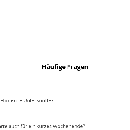
Häufige Fragen
ilnehmende Unterkünfte?
ilnehmenden Hotels, Pensionen und Unterkünfte finden Sie in
 der jeweiligen Karte. Den Link finden Sie im Detail der Karte
Karte auch für ein kurzes Wochenende?
Region, Unterkunftskategorie oder Mindestaufenthalt. Wenn 