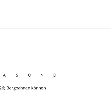
A
S
O
N
D
2026; Bergbahnen können