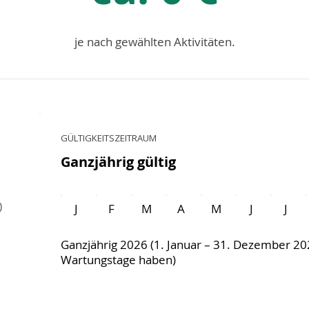
je nach gewählten Aktivitäten.
GÜLTIGKEITSZEITRAUM
Ganzjährig gültig
)
J
F
M
A
M
J
J
Ganzjährig 2026 (1. Januar – 31. Dezember 
Wartungstage haben)