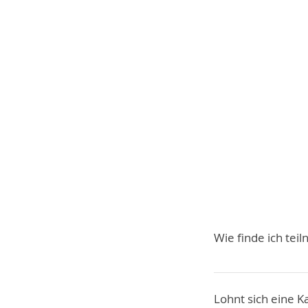
Wie finde ich te
Eine Liste der te
offiziellen Website
Lohnt sich eine 
auch Filter nach 