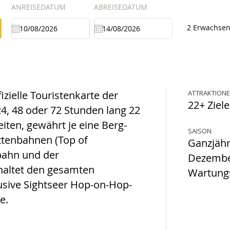
ANREISEDATUM
ABREISEDATUM
2 Erwachse
izielle Touristenkarte der
ATTRAKTION
22+ Ziele
24, 48 oder 72 Stunden lang 22
ten, gewährt je eine Berg-
SAISON
ttenbahnen (Top of
Ganzjähri
bahn und der
Dezembe
haltet den gesamten
Wartung
usive Sightseer Hop-on-Hop-
e.