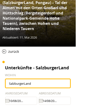
(SalzburgerLand, Pongau) – Tal der
Almen mit den Orten Großarl und
Hüttschlag (Bergsteigerdorf und
Nationalpark-Gemeinde Hohe
Tauern), zwischen Hohen und
Niederen Tauern
Aktualisiert: 11. Mai 2026
zurück
Unterkünfte - SalzburgerLand
WOHIN
ANREISEDATUM
ABREISEDATUM