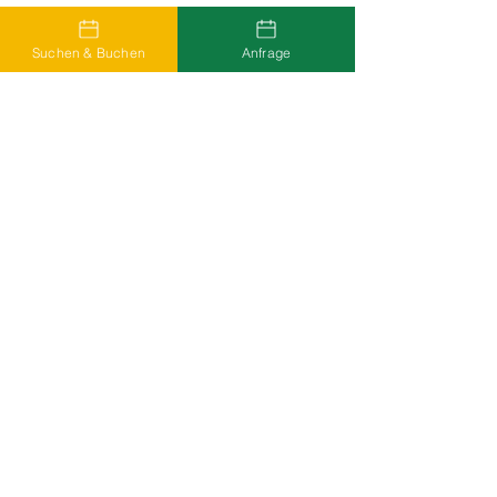
Suchen & Buchen
Anfrage
Häufige Fragen
Wie finde ich teilnehmende
Unterkünfte?