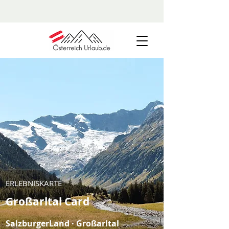
ERLEBNISKARTE
Großarltal Card
SalzburgerLand · Großarltal