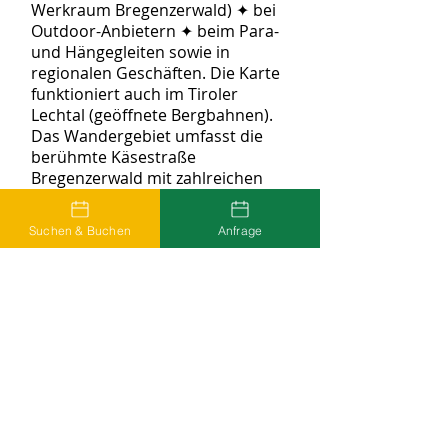
Werkraum Bregenzerwald) ✦ bei
Outdoor-Anbietern ✦ beim Para-
und Hängegleiten sowie in
regionalen Geschäften. Die Karte
funktioniert auch im Tiroler
Lechtal (geöffnete Bergbahnen).
Das Wandergebiet umfasst die
berühmte Käsestraße
Bregenzerwald mit zahlreichen
Sennereien ✦
Architekturwanderungen und den
Suchen & Buchen
Anfrage
UNESCO-Biosphärenpark Großes
Walsertal mit seinen alpinen
Hochweiden.
+ 2 weitere Attraktionen — vollständige Liste auf der offiziellen Website →