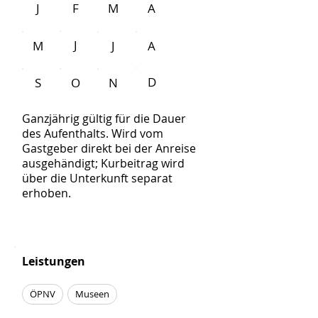
J
F
M
A
J
M
J
A
D
S
O
N
Ganzjährig gültig für die Dauer
des Aufenthalts. Wird vom
Gastgeber direkt bei der Anreise
ausgehändigt; Kurbeitrag wird
über die Unterkunft separat
erhoben.
Leistungen
ÖPNV
Museen