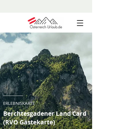
ERLEBNISKARTE
Berchtesgadener Land Card
(RVO Gästekarte)