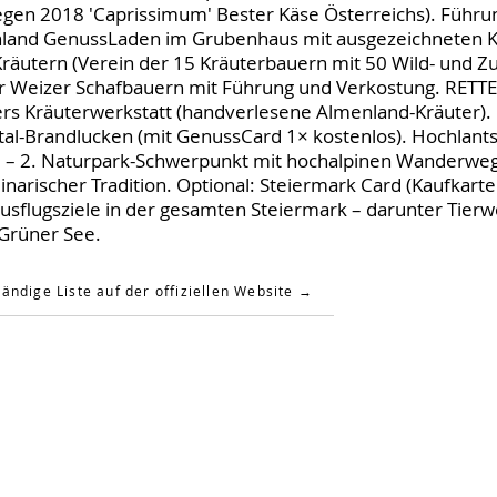
egen 2018 'Caprissimum' Bester Käse Österreichs). Führ
menland GenussLaden im Grubenhaus mit ausgezeichneten 
räutern (Verein der 15 Kräuterbauern mit 50 Wild- und Zu
er Weizer Schafbauern mit Führung und Verkostung. RETTE
rs Kräuterwerkstatt (handverlesene Almenland-Kräuter)
-Brandlucken (mit GenussCard 1× kostenlos). Hochlants
– 2. Naturpark-Schwerpunkt mit hochalpinen Wanderwe
narischer Tradition. Optional: Steiermark Card (Kaufkarte
Ausflugsziele in der gesamten Steiermark – darunter Tierw
Grüner See.
tändige Liste auf der offiziellen Website →