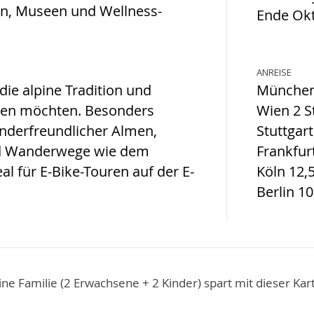
n, Museen und Wellness-
Ende Okt
ANREISE
ie alpine Tradition und
München 
nden möchten. Besonders
Wien 2 S
kinderfreundlicher Almen,
Stuttgart
nd Wanderwege wie dem
Frankfurt
l für E-Bike-Touren auf der E-
Köln 12,5
Berlin 10
ine Familie (2 Erwachsene + 2 Kinder) spart mit dieser Kar