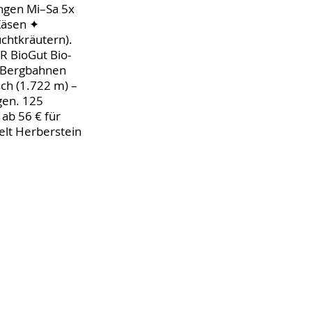
ungen Mi–Sa 5x
Käsen ✦
chtkräutern).
R BioGut Bio-
. Bergbahnen
ch (1.722 m) –
gen. 125
 ab 56 € für
elt Herberstein