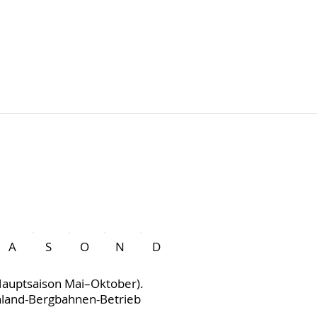
A
S
O
N
D
Hauptsaison Mai–Oktober).
enland-Bergbahnen-Betrieb