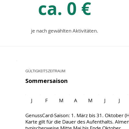
ca. 0 €
je nach gewählten Aktivitäten.
GÜLTIGKEITSZEITRAUM
Sommersaison
J
F
M
A
M
J
J
GenussCard-Saison: 1. März bis 31. Oktober (
Karte gilt für die Dauer des Aufenthalts. Alm
typischerweise Mitte Mai bis Ende Oktober.