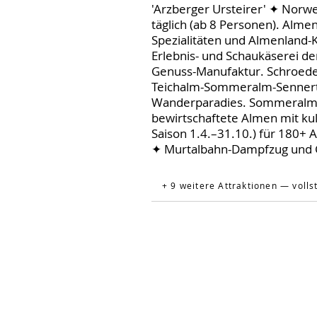
'Arzberger Ursteirer' ✦ Norw
täglich (ab 8 Personen). Al
Spezialitäten und Almenland-K
Erlebnis- und Schaukäserei d
Genuss-Manufaktur. Schroede
Teichalm-Sommeralm-Sennertal
Wanderparadies. Sommeralm 
bewirtschaftete Almen mit kuli
Saison 1.4.–31.10.) für 180+ 
✦ Murtalbahn-Dampfzug und 
+ 9 weitere Attraktionen — volls