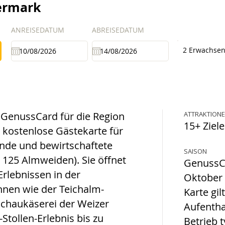
iermark
ANREISEDATUM
ABREISEDATUM
2 Erwachse
l GenussCard für die Region
ATTRAKTION
15+ Ziele
 kostenlose Gästekarte für
de und bewirtschaftete
SAISON
 125 Almweiden). Sie öffnet
GenussCa
Erlebnissen in der
Oktober 
hnen wie der Teichalm-
Karte gil
Schaukäserei der Weizer
Aufentha
tollen-Erlebnis bis zu
Betrieb 