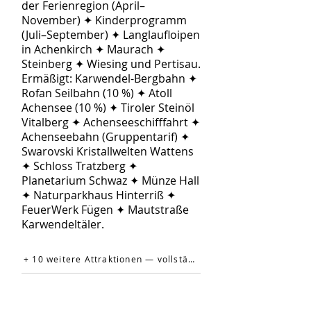
der Ferienregion (April–
November) ✦ Kinderprogramm
(Juli–September) ✦ Langlaufloipen
in Achenkirch ✦ Maurach ✦
Steinberg ✦ Wiesing und Pertisau.
Ermäßigt: Karwendel-Bergbahn ✦
Rofan Seilbahn (10 %) ✦ Atoll
Achensee (10 %) ✦ Tiroler Steinöl
Vitalberg ✦ Achenseeschifffahrt ✦
Achenseebahn (Gruppentarif) ✦
Swarovski Kristallwelten Wattens
✦ Schloss Tratzberg ✦
Planetarium Schwaz ✦ Münze Hall
✦ Naturparkhaus Hinterriß ✦
FeuerWerk Fügen ✦ Mautstraße
Karwendeltäler.
+ 10 weitere Attraktionen — vollständige Liste auf der offiziellen Website →