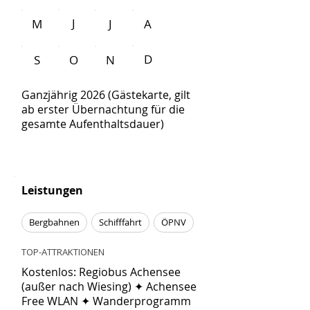
J
M
J
A
D
S
O
N
Ganzjährig 2026 (Gästekarte, gilt
ab erster Übernachtung für die
gesamte Aufenthaltsdauer)
Leistungen
Bergbahnen
Schifffahrt
ÖPNV
TOP-ATTRAKTIONEN
Kostenlos: Regiobus Achensee
(außer nach Wiesing) ✦ Achensee
Free WLAN ✦ Wanderprogramm