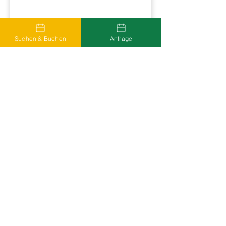
Suchen & Buchen
Anfrage
Unterkuenfte ansehen
Wegbeschreibung zum Red
Bull Ring