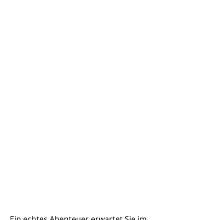
Ein echtes Abenteuer erwartet Sie im