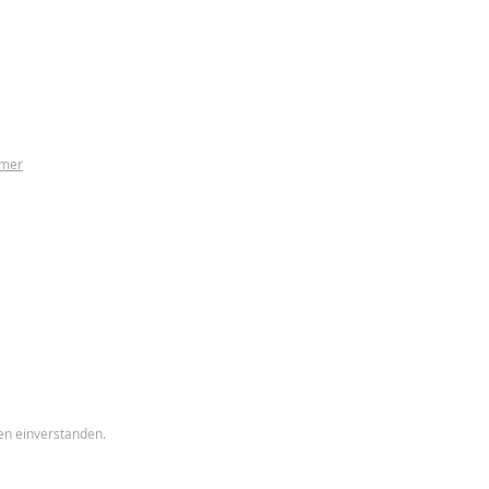
ümer
en einverstanden.